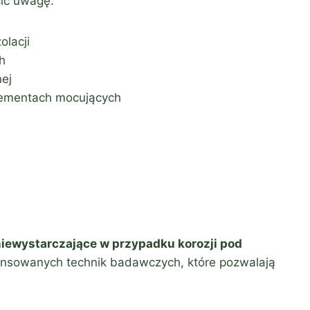
cić uwagę:
olacji
h
nej
lementach mocujących
niewystarczające w przypadku korozji pod
ansowanych technik badawczych, które pozwalają