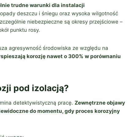
nie trudne warunki dla instalacji
 opady deszczu i śniegu oraz wysoka wilgotność
Szczególnie niebezpieczne są okresy przejściowe –
okół punktu rosy.
sza agresywność środowiska ze względu na
zyspieszają korozję nawet o 300% w porównaniu
zji pod izolacją?
omina detektywistyczną pracę.
Zewnętrzne objawy
 niewidoczne do momentu, gdy proces korozyjny