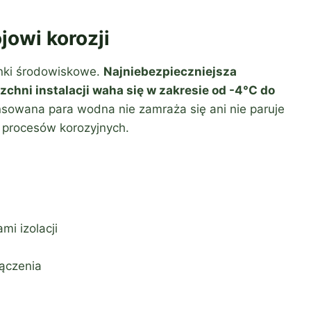
jowi korozji
unki środowiskowe.
Najniebezpieczniejsza
chni instalacji waha się w zakresie od -4°C do
nsowana para wodna nie zamraża się ani nie paruje
 procesów korozyjnych.
i izolacji
ączenia