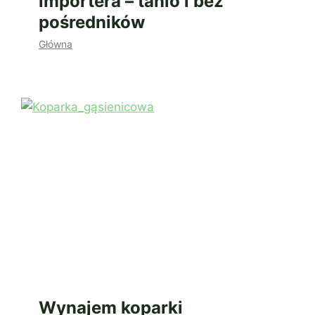
importera – tanio i bez
pośredników
Główna
Wynajem koparki